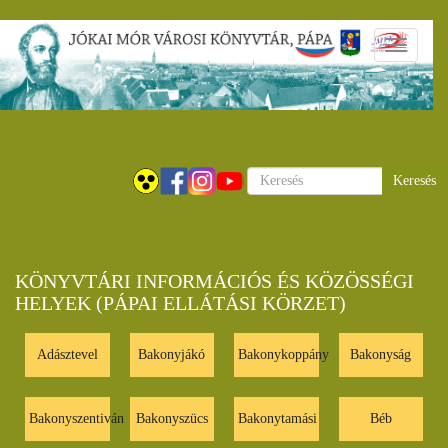
Ugrás
Navigáci
a
átkapcsol
tartalomra
Keresés
KÖNYVTÁRI INFORMÁCIÓS ÉS KÖZÖSSÉGI
HELYEK (PÁPAI ELLÁTÁSI KÖRZET)
Adásztevel
Bakonyjákó
Bakonykoppány
Bakonyság
Bakonyszentiván
Bakonyszücs
Bakonytamási
Béb