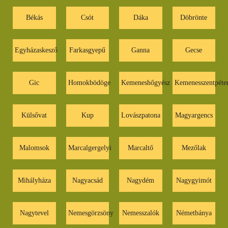
Békás
Csót
Dáka
Döbrönte
Egyházaskesző
Farkasgyepű
Ganna
Gecse
Gic
Homokbödöge
Kemeneshőgyész
Kemenesszentpéte
Külsővat
Kup
Lovászpatona
Magyargencs
Malomsok
Marcalgergelyi
Marcaltő
Mezőlak
Mihályháza
Nagyacsád
Nagydém
Nagygyimót
Nagytevel
Nemesgörzsöny
Nemesszalók
Németbánya