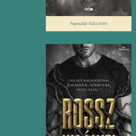
Napmadár Itália felett