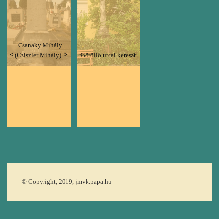
Csanaky Mihály
Previous
Next
Previous
Next
(Cziszler Mihály)
Böröllő utcai kereszt
© Copyright, 2019, jmvk.papa.hu