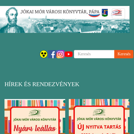
Ugrás
Navigáci
a
átkapcsol
tartalomra
Keresés
HÍREK ÉS RENDEZVÉNYEK