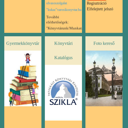
olvasoszolgalat
Regisztráció
Elfelejtett jelszó
"kukac"varosikonyvtar.hu
További
elérhetőségek:
"Könyvtárunk/Munkatársaink"
oldalon találhatók.
Gyermekkönyvtár
Könyvtári
Foto kereső
Katalógus