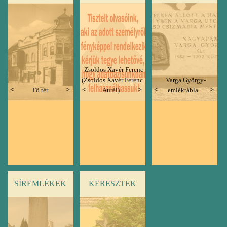
Zsoldos Xavér Ferenc
(Zsoldos Xavér Ferenc
Varga György-
Previous
Next
Previous
Next
Previous
Nex
Fő tér
Aurél)
emléktábla
SÍREMLÉKEK
KERESZTEK