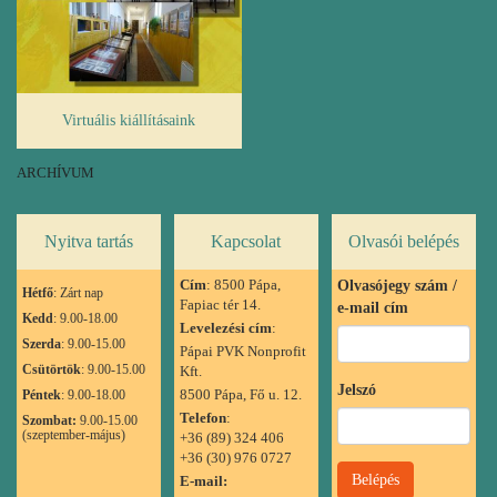
Virtuális kiállításaink
ARCHÍVUM
Nyitva tartás
Kapcsolat
Olvasói belépés
Cím
: 8500 Pápa,
Olvasójegy szám /
Hétfő
: Zárt nap
Fapiac tér 14.
e-mail cím
Kedd
: 9.00-18.00
Levelezési cím
:
Szerda
: 9.00-15.00
Pápai PVK Nonprofit
Csütörtök
: 9.00-15.00
Kft.
Jelszó
8500 Pápa, Fő u. 12.
Péntek
: 9.00-18.00
Telefon
:
Szombat:
9.00-15.00
(szeptember-május)
+36 (89) 324 406
+36 (30) 976 0727
E-mail: