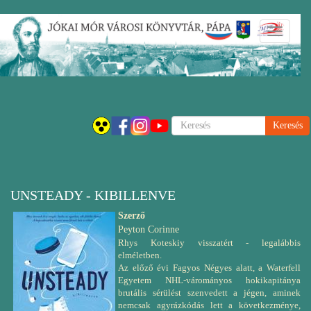
Ugrás
Navigáci
a
átkapcsol
tartalomra
Keresés
UNSTEADY - KIBILLENVE
Szerző
Peyton Corinne
Rhys Koteskiy visszatért - legalábbis
elméletben.
Az előző évi Fagyos Négyes alatt, a Waterfell
Egyetem NHL-várományos hokikapitánya
brutális sérülést szenvedett a jégen, aminek
nemcsak agyrázkódás lett a következménye,