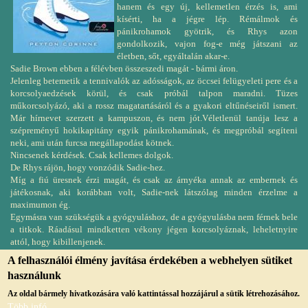
hanem és egy új, kellemetlen érzés is, ami
kísérti, ha a jégre lép. Rémálmok és
pánikrohamok gyötrik, és Rhys azon
gondolkozik, vajon fog-e még játszani az
életben, sőt, egyáltalán akar-e.
Sadie Brown ebben a félévben összeszedi magát - bármi áron.
Jelenleg betemetik a tennivalók az adósságok, az öccsei felügyeleti pere és a
korcsolyaedzések körül, és csak próbál talpon maradni. Tüzes
műkorcsolyázó, aki a rossz magatartásáról és a gyakori eltűnéseiről ismert.
Már hírnevet szerzett a kampuszon, és nem jót.Véletlenül tanúja lesz a
szépreményű hokikapitány egyik pánikrohamának, és megpróbál segíteni
neki, ami után furcsa megállapodást kötnek.
Nincsenek kérdések. Csak kellemes dolgok.
De Rhys rájön, hogy vonzódik Sadie-hez.
Míg a fiú üresnek érzi magát, és csak az árnyéka annak az embernek és
játékosnak, aki korábban volt, Sadie-nek látszólag minden érzelme a
maximumon ég.
Egymásra van szükségük a gyógyuláshoz, de a gyógyulásba nem férnek bele
a titkok. Ráadásul mindketten vékony jégen korcsolyáznak, leheletnyire
attól, hogy kibillenjenek.
A felhasználói élmény javítása érdekében a webhelyen sütiket
használunk
Az oldal bármely hivatkozására való kattintással hozzájárul a sütik létrehozásához.
Több infó