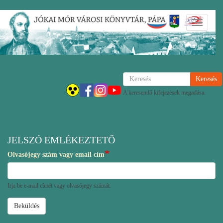
Ugrás
Navigáci
a
átkapcsol
tartalomra
Keresés
A keresendő kifejezések megadása.
JELSZÓ EMLÉKEZTETŐ
Olvasójegy szám vagy email cím
Irja be e-mail címét vagy olvasójegy számát.