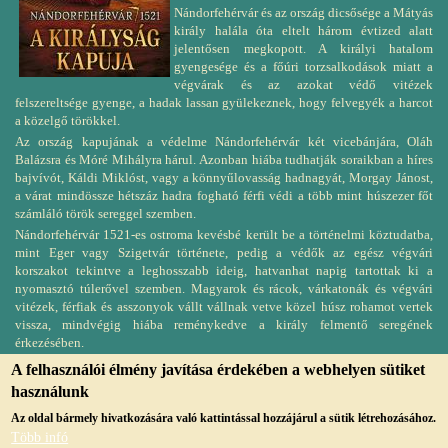
Nándorfehérvár és az ország dicsősége a Mátyás
király halála óta eltelt három évtized alatt
jelentősen megkopott. A királyi hatalom
gyengesége és a főúri torzsalkodások miatt a
végvárak és az azokat védő vitézek
felszereltsége gyenge, a hadak lassan gyülekeznek, hogy felvegyék a harcot
a közelgő törökkel.
Az ország kapujának a védelme Nándorfehérvár két vicebánjára, Oláh
Balázsra és Móré Mihályra hárul. Azonban hiába tudhatják soraikban a híres
bajvívót, Káldi Miklóst, vagy a könnyűlovasság hadnagyát, Morgay Jánost,
a várat mindössze hétszáz hadra fogható férfi védi a több mint húszezer főt
számláló török sereggel szemben.
Nándorfehérvár 1521-es ostroma kevésbé került be a történelmi köztudatba,
mint Eger vagy Szigetvár története, pedig a védők az egész végvári
korszakot tekintve a leghosszabb ideig, hatvanhat napig tartottak ki a
nyomasztó túlerővel szemben. Magyarok és rácok, várkatonák és végvári
vitézek, férfiak és asszonyok vállt vállnak vetve közel húsz rohamot vertek
vissza, mindvégig hiába reménykedve a király felmentő seregének
érkezésében.
A felhasználói élmény javítása érdekében a webhelyen sütiket
használunk
Az oldal bármely hivatkozására való kattintással hozzájárul a sütik létrehozásához.
Több infó