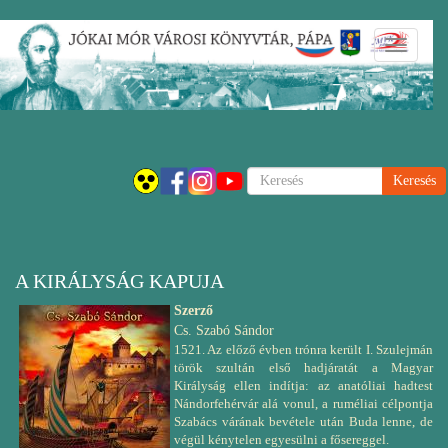
Ugrás
Navigáci
a
átkapcsol
tartalomra
Keresés
A KIRÁLYSÁG KAPUJA
Szerző
Cs. Szabó Sándor
1521. Az előző évben trónra került I. Szulejmán
török szultán első hadjáratát a Magyar
Királyság ellen indítja: az anatóliai hadtest
Nándorfehérvár alá vonul, a ruméliai célpontja
Szabács várának bevétele után Buda lenne, de
végül kénytelen egyesülni a fősereggel.