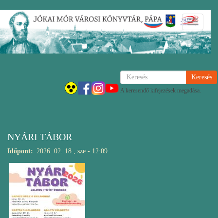
Ugrás
Navigáci
a
átkapcsol
tartalomra
Keresés
A keresendő kifejezések megadása.
NYÁRI TÁBOR
Időpont
2026. 02. 18., sze - 12:09