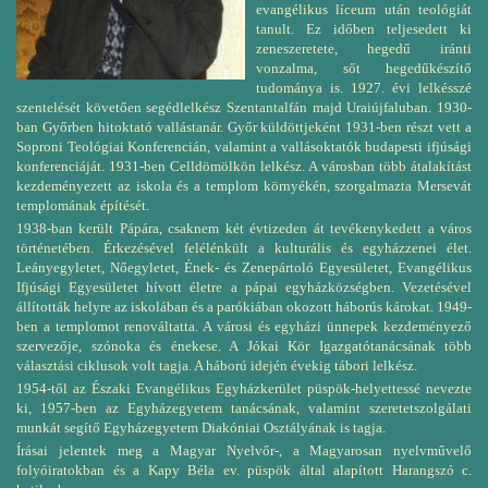
evangélikus líceum után teológiát
tanult. Ez időben teljesedett ki
zeneszeretete, hegedű iránti
vonzalma, sőt hegedűkészítő
tudománya is. 1927. évi lelkésszé
szentelését követően segédlelkész Szentantalfán majd Uraiújfaluban. 1930-
ban Győrben hitoktató vallástanár. Győr küldöttjeként 1931-ben részt vett a
Soproni Teológiai Konferencián, valamint a vallásoktatók budapesti ifjúsági
konferenciáját. 1931-ben Celldömölkön lelkész. A városban több átalakítást
kezdeményezett az iskola és a templom környékén, szorgalmazta Mersevát
templomának építését.
1938-ban került Pápára, csaknem két évtizeden át tevékenykedett a város
történetében. Érkezésével felélénkült a kulturális és egyházzenei élet.
Leányegyletet, Nőegyletet, Ének- és Zenepártoló Egyesületet, Evangélikus
Ifjúsági Egyesületet hívott életre a pápai egyházközségben. Vezetésével
állították helyre az iskolában és a parókiában okozott háborús károkat. 1949-
ben a templomot renováltatta. A városi és egyházi ünnepek kezdeményező
szervezője, szónoka és énekese. A Jókai Kör Igazgatótanácsának több
választási ciklusok volt tagja. A háború idején évekig tábori lelkész.
1954-től az Északi Evangélikus Egyházkerület püspök-helyettessé nevezte
ki, 1957-ben az Egyházegyetem tanácsának, valamint szeretetszolgálati
munkát segítő Egyházegyetem Diakóniai Osztályának is tagja.
Írásai jelentek meg a Magyar Nyelvőr-, a Magyarosan nyelvművelő
folyóiratokban és a Kapy Béla ev. püspök által alapított Harangszó c.