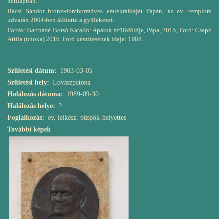
hetilapban.
Bácsi Sándor bronz-domborműves emléktábláját Pápán, az ev. templom
udvarán 2004-ben állítatta a gyülekezet.
Forrás: Bartháné Borsó Katalin: Apáink szülőföldje, Pápa, 2015, Fotó: Csapó
Attila (unoka) 2016. Fotó készítésének ideje: 1988.
Születési dátum
1903-03-05
Születési hely
Lovászpatona
Halálozás dátuma
1989-09-30
Halálozás helye
?
Foglalkozás
ev. lelkész, püspök-helyettes
További képek