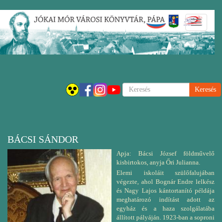
Ugrás
Navigáci
a
átkapcsol
tartalomra
Keresés
BÁCSI SÁNDOR
Apja: Bácsi József földművelő
kisbirtokos, anyja Őri Julianna.
Elemi iskoláit szülőfalujában
végezte, ahol Bognár Endre lelkész
és Nagy Lajos kántortanító példája
meghatározó indítást adott az
egyház és a haza szolgálatába
állított pályáján. 1923-ban a soproni