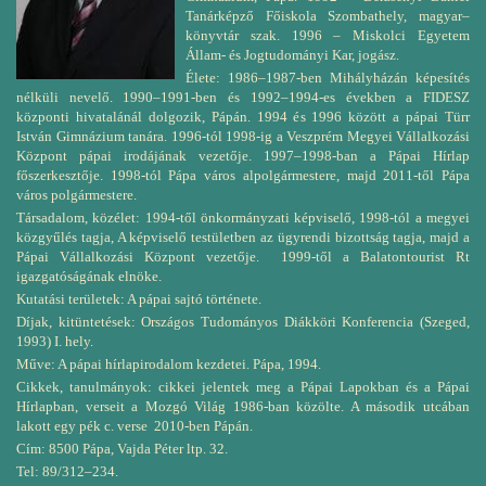
Tanárképző Főiskola Szombathely, magyar–
könyvtár szak. 1996 – Miskolci Egyetem
Állam- és Jogtudományi Kar, jogász.
Élete: 1986–1987-ben Mihályházán képesítés
nélküli nevelő. 1990–1991-ben és 1992–1994-es években a FIDESZ
központi hivatalánál dolgozik, Pápán. 1994 és 1996 között a pápai Türr
István Gimnázium tanára. 1996-tól 1998-ig a Veszprém Megyei Vállalkozási
Központ pápai irodájának vezetője. 1997–1998-ban a Pápai Hírlap
főszerkesztője. 1998-tól Pápa város alpolgármestere, majd 2011-től Pápa
város polgármestere.
Társadalom, közélet: 1994-től önkormányzati képviselő, 1998-tól a megyei
közgyűlés tagja, A képviselő testületben az ügyrendi bizottság tagja, majd a
Pápai Vállalkozási Központ vezetője. 1999-től a Balatontourist Rt
igazgatóságának elnöke.
Kutatási területek: A pápai sajtó története.
Díjak, kitüntetések: Országos Tudományos Diákköri Konferencia (Szeged,
1993) I. hely.
Műve: A pápai hírlapirodalom kezdetei. Pápa, 1994.
Cikkek, tanulmányok: cikkei jelentek meg a Pápai Lapokban és a Pápai
Hírlapban, verseit a Mozgó Világ 1986-ban közölte. A második utcában
lakott egy pék c. verse 2010-ben Pápán.
Cím: 8500 Pápa, Vajda Péter ltp. 32.
Tel: 89/312–234.