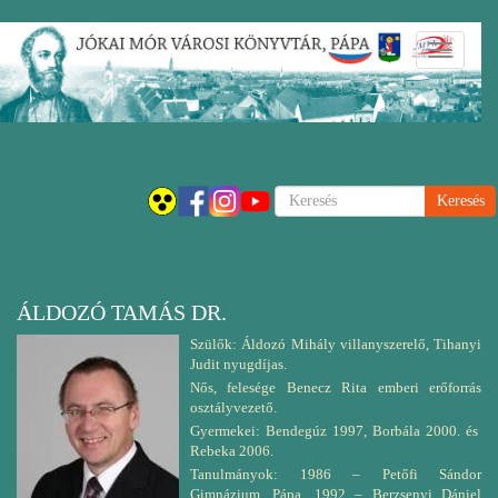
Ugrás
Navigáci
a
átkapcsol
tartalomra
Keresés
ÁLDOZÓ TAMÁS DR.
Szülők: Áldozó Mihály villanyszerelő, Tihanyi
Judit nyugdíjas.
Nős, felesége Benecz Rita emberi erőforrás
osztályvezető.
Gyermekei: Bendegúz 1997, Borbála 2000. és
Rebeka 2006.
Tanulmányok: 1986 – Petőfi Sándor
Gimnázium, Pápa. 1992 – Berzsenyi Dániel