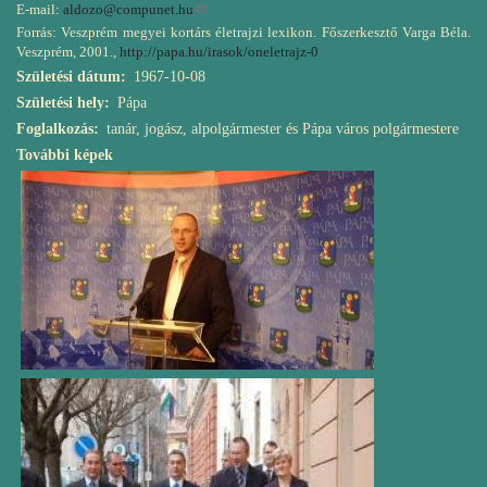
E-mail:
aldozo@compunet.hu
Forrás: Veszprém megyei kortárs életrajzi lexikon. Főszerkesztő Varga Béla.
Veszprém, 2001.,
http://papa.hu/irasok/oneletrajz-0
Születési dátum
1967-10-08
Születési hely
Pápa
Foglalkozás
tanár, jogász, alpolgármester és Pápa város polgármestere
További képek