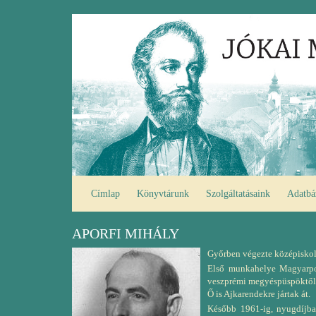
Ugrás
Fő
a
navigáció
tartalomra
Címlap
Könyvtárunk
Szolgáltatásaink
Adatbá
APORFI MIHÁLY
Győrben végezte középiskola
Első munkahelye Magyarpol
veszprémi megyéspüspöktől. 
Ő is Ajkarendekre jártak át.
Később 1961-ig, nyugdíjba 