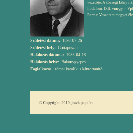
vezetője. A községi könyvtár
Irodalom: Dtli. vmegy. – Vpi
Forrás: Veszprém megyei éle
Születési dátum
1898-07-26
Születési hely
Csótapuszta
Halálozás dátuma
1985-04-18
Halálozás helye
Bakonygyepes
Foglalkozás
római katolikus kántortanító
© Copyright, 2019, jmvk.papa.hu