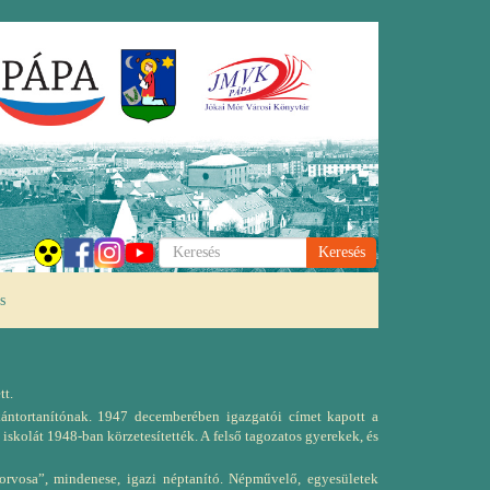
Keresés
s
tt.
ántortanítónak. 1947 decemberében igazgatói címet kapott a
skolát 1948-ban körzetesítették. A felső tagozatos gyerekek, és
 orvosa”, mindenese, igazi néptanító. Népművelő, egyesületek