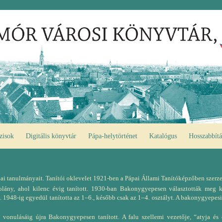
zisok
Digitális könyvtár
Pápa-helytörténet
Katalógus
Hosszabbítá
i tanulmányait. Tanítói oklevelet 1921-ben a Pápai Állami Tanítóképzőben szerze
ány, ahol kilenc évig tanított. 1930-ban Bakonygyepesen választották meg k
1948-ig egyedül tanította az 1–6., később csak az 1–4. osztályt. A bakonygyepesi i
vonulásáig újra Bakonygyepesen tanított. A falu szellemi vezetője, “atyja és