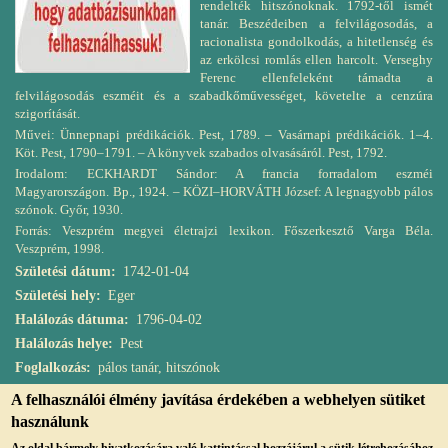
rendelték hitszónoknak. 1792-től ismét
tanár. Beszédeiben a felvilágosodás, a
racionalista gondolkodás, a hitetlenség és
az erkölcsi romlás ellen harcolt. Verseghy
Ferenc ellenfeleként támadta a
felvilágosodás eszméit és a szabadkőművességet, követelte a cenzúra
szigorítását.
Művei: Ünnepnapi prédikációk. Pest, 1789. – Vasárnapi prédikációk. 1–4.
Köt. Pest, 1790–1791. – A könyvek szabados olvasásáról. Pest, 1792.
Irodalom: ECKHARDT Sándor: A francia forradalom eszméi
Magyarországon. Bp., 1924. – KÖZI–HORVÁTH József: A legnagyobb pálos
szónok. Győr, 1930.
Forrás: Veszprém megyei életrajzi lexikon. Főszerkesztő Varga Béla.
Veszprém, 1998.
Születési dátum
1742-01-04
Születési hely
Eger
Halálozás dátuma
1796-04-02
Halálozás helye
Pest
Foglalkozás
pálos tanár, hitszónok
A felhasználói élmény javítása érdekében a webhelyen sütiket
használunk