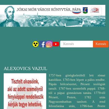
Ugrás
Navigáci
a
átkapcsol
tartalomra
Keresés
ALEXOVICS VAZUL
1757-ben görögkeletiből lett római
katolikus. 1765-ben lépett a pálos rendbe.
Pápán bölcsészetet, Pécsett teológiát
tanult. 1767-ben szentelték pappá. 1768-
tól a pápai gimnázium tanára. 1779-től
Pécsett, Pesten, 1782 után
Nagyszombatban tanított. A rend
feloszlatása után, 1796-ban Pestre