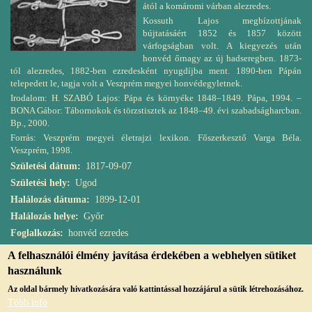
ától a komáromi várban alezredes.
Kossuth Lajos megbízottjának
bújtatásáért 1852 és 1857 között
várfogságban volt. A kiegyezés után
honvéd őrnagy az új hadseregben. 1873-
tól alezredes, 1882-ben ezredesként nyugdíjba ment. 1890-ben Pápán
telepedett le, tagja volt a Veszprém megyei honvédegyletnek.
Irodalom: H. SZABÓ Lajos: Pápa és környéke 1848–1849. Pápa, 1994. –
BONA Gábor: Tábornokok és törzstisztek az 1848–49. évi szabadságharcban.
Bp., 2000.
Forrás: Veszprém megyei életrajzi lexikon. Főszerkesztő Varga Béla.
Veszprém, 1998.
Születési dátum
1817-09-07
Születési hely
Ugod
Halálozás dátuma
1899-12-01
Halálozás helye
Győr
Foglalkozás
honvéd ezredes
A felhasználói élmény javítása érdekében a webhelyen sütiket
használunk
Az oldal bármely hivatkozására való kattintással hozzájárul a sütik létrehozásához.
Több infó
© Copyright, 2019, jmvk.papa.hu