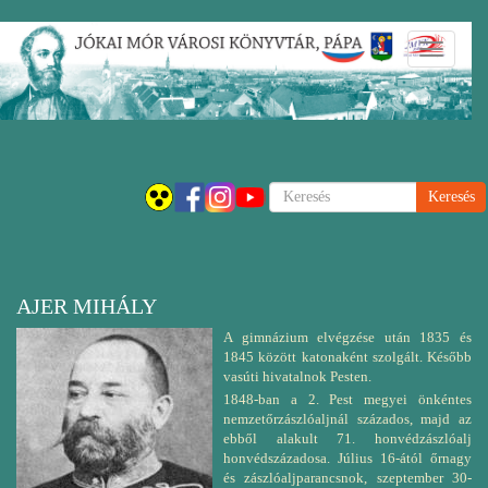
Ugrás
Navigáci
a
átkapcsol
tartalomra
Keresés
AJER MIHÁLY
A gimnázium elvégzése után 1835 és
1845 között katonaként szolgált. Később
vasúti hivatalnok Pesten.
1848-ban a 2. Pest megyei önkéntes
nemzetőrzászlóaljnál százados, majd az
ebből alakult 71. honvédzászlóalj
honvédszázadosa. Július 16-ától őrnagy
és zászlóaljparancsnok, szeptember 30-