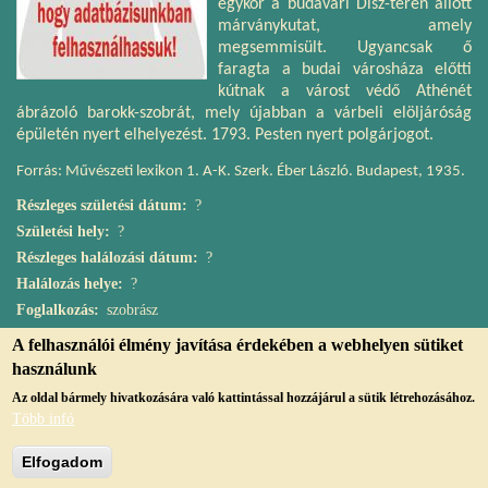
egykor a budavári Dísz-téren állott
márványkutat, amely
megsemmisült. Ugyancsak ő
faragta a budai városháza előtti
kútnak a várost védő Athénét
ábrázoló barokk-szobrát, mely újabban a várbeli elöljáróság
épületén nyert elhelyezést. 1793. Pesten nyert polgárjogot.
Forrás: Művészeti lexikon 1. A-K. Szerk. Éber László. Budapest, 1935.
Részleges születési dátum
?
Születési hely
?
Részleges halálozási dátum
?
Halálozás helye
?
Foglalkozás
szobrász
A felhasználói élmény javítása érdekében a webhelyen sütiket
használunk
Az oldal bármely hivatkozására való kattintással hozzájárul a sütik létrehozásához.
Több infó
© Copyright, 2019, jmvk.papa.hu
Elfogadom