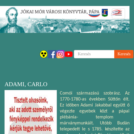
Ugrás
Navigáci
a
átkapcsol
tartalomra
Keresés
ADAMI, CARLO
Comói származású szobrász. Az
1770-1780-as években Süttőn élt.
Ez időben Adami Jakabbal együtt ő
végezte egyebek közt a
pápai
plébánia- templom
márványmunkáit. Utóbb Budán
telepedett le s 1785. készítette az