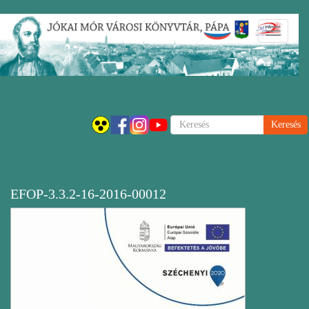
Ugrás
Navigáci
a
átkapcsol
tartalomra
Keresés
EFOP-3.3.2-16-2016-00012