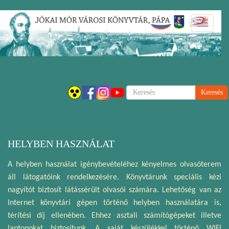
Ugrás
Navigáci
a
átkapcsol
tartalomra
Keresés
HELYBEN HASZNÁLAT
A helyben használat igénybevételéhez kényelmes olvasóterem
áll látogatóink rendelkezésére. Könyvtárunk speciális kézi
nagyítót biztosít látássérült olvasói számára. Lehetőség van az
Internet könyvtári gépen történő helyben használatára is,
térítési díj ellenében. Ehhez asztali számítógépeket illetve
laptopokat biztosítunk. A saját készülékkel történő WIFI