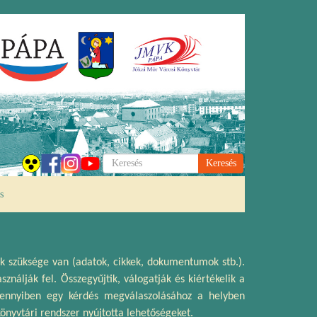
Keresés
s
ak szüksége van (adatok, cikkek, dokumentumok stb.).
álják fel. Összegyűjtik, válogatják és kiértékelik a
mennyiben egy kérdés megválaszolásához a helyben
nyvtári rendszer nyújtotta lehetőségeket.