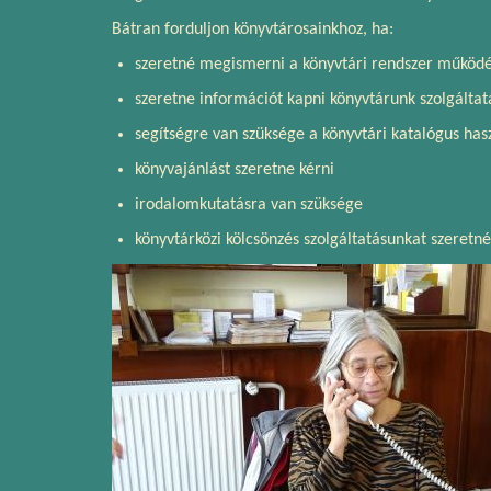
Bátran forduljon könyvtárosainkhoz, ha:
szeretné megismerni a könyvtári rendszer működ
szeretne információt kapni könyvtárunk szolgáltat
segítségre van szüksége a könyvtári katalógus has
könyvajánlást szeretne kérni
irodalomkutatásra van szüksége
könyvtárközi kölcsönzés szolgáltatásunkat szeretn