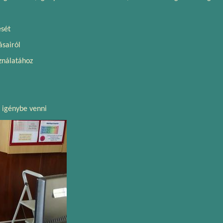
ését
ásairól
ználatához
é igénybe venni