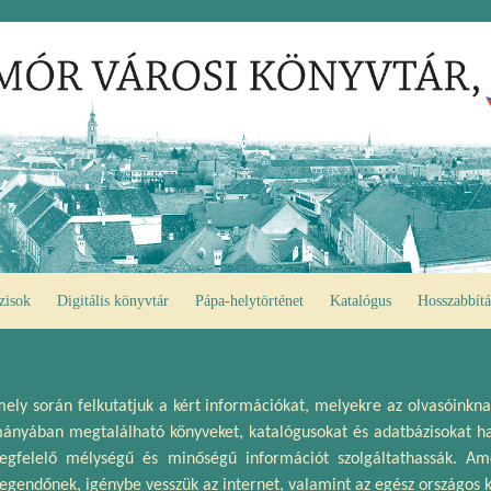
zisok
Digitális könyvtár
Pápa-helytörténet
Katalógus
Hosszabbítá
 mely során felkutatjuk a kért információkat, melyekre az olvasóinkn
ányában megtalálható könyveket, katalógusokat és adatbázisokat haszn
egfelelő mélységű és minőségű információt szolgáltathassák. A
gendőnek, igénybe vesszük az internet, valamint az egész országos kö