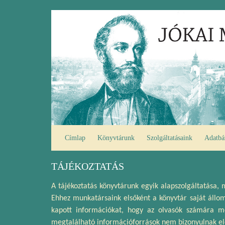
Ugrás
Fő
a
navigáció
tartalomra
Címlap
Könyvtárunk
Szolgáltatásaink
Adatbá
TÁJÉKOZTATÁS
A tájékoztatás könyvtárunk egyik alapszolgáltatása,
Ehhez munkatársaink elsőként a könyvtár saját állom
kapott információkat, hogy az olvasók számára m
megtalálható információforrások nem bizonyulnak ele