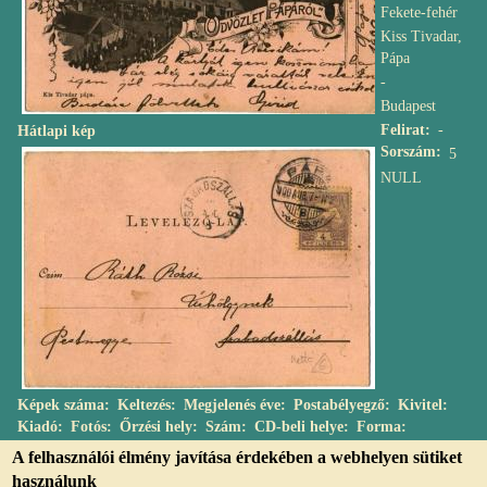
Fekete-fehér
Kiss Tivadar,
Pápa
-
Budapest
Felirat
-
Hátlapi kép
Sorszám
5
NULL
Képek száma
Keltezés
Megjelenés éve
Postabélyegző
Kivitel
Kiadó
Fotós
Őrzési hely
Szám
CD-beli helye
Forma
A felhasználói élmény javítása érdekében a webhelyen sütiket
használunk