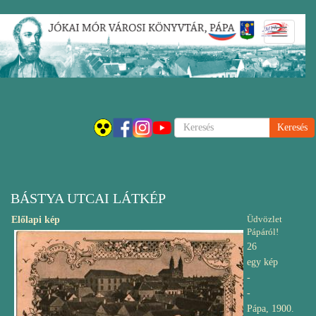
Ugrás
Navigáci
a
átkapcsol
tartalomra
Keresés
BÁSTYA UTCAI LÁTKÉP
Üdvözlet
Előlapi kép
Pápáról!
26
egy kép
-
-
Pápa, 1900.