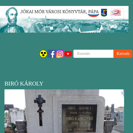
Ugrás
Navigáci
a
átkapcsol
tartalomra
Keresés
BIRÓ KÁROLY