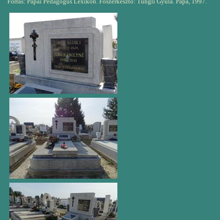
Forrás: Pápai Pedagógus Lexikon. Főszerkesztő: Tungli Gyula. Pápa, 1997.