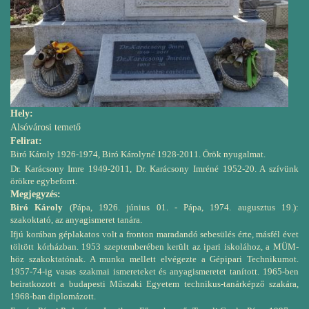
Hely:
Alsóvárosi temető
Felirat:
Biró Károly 1926-1974, Biró Károlyné 1928-2011. Örök nyugalmat.
Dr. Karácsony Imre 1949-2011, Dr. Karácsony Imréné 1952-20. A szívünk
örökre egybeforrt.
Megjegyzés:
Biró Károly
(Pápa, 1926. június 01. - Pápa, 1974. augusztus 19.):
szakoktató, az anyagismeret tanára.
Ifjú korában géplakatos volt a fronton maradandó sebesülés érte, másfél évet
töltött kórházban. 1953 szeptemberében került az ipari iskolához, a MÜM-
höz szakoktatónak. A munka mellett elvégezte a Gépipari Technikumot.
1957-74-ig vasas szakmai ismereteket és anyagismeretet tanított. 1965-ben
beiratkozott a budapesti Műszaki Egyetem technikus-tanárképző szakára,
1968-ban diplomázott.