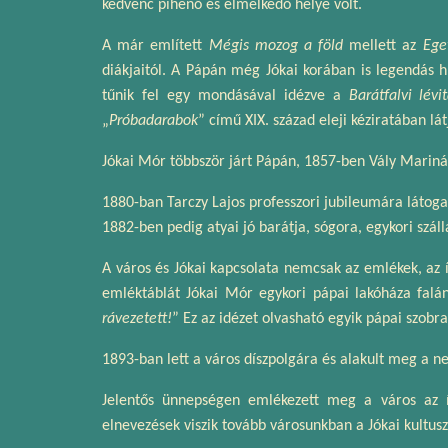
kedvenc pihenő és elmélkedő helye volt.
A már említett
Mégis mozog a föld
mellett az
Ege
diákjaitól. A Pápán még Jókai korában is legendás 
tűnik fel egy mondásával idézve a
Barátfalvi lévi
„
Próbadarabok
” című XIX. század eleji kéziratában lát
Jókai Mór többször járt Pápán, 1857-ben Vály Marinál
1880-ban Tarczy Lajos professzori jubileumára látoga
1882-ben pedig atyai jó barátja, sógora, egykori szá
A város és Jókai kapcsolata nemcsak az emlékek, az 
emléktáblát Jókai Mór egykori pápai lakóháza falán
rávezetett!
” Ez az idézet olvasható egyik pápai szobra
1893-ban lett a város díszpolgára és alakult meg a ne
Jelentős ünnepségen emlékezett meg a város az ír
elnevezések viszik tovább városunkban a Jókai kultusz