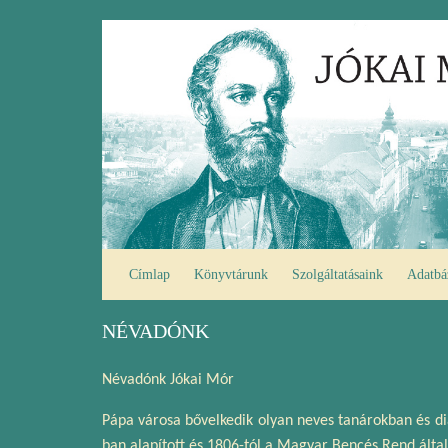
Ugrás
Fő
a
navigáció
tartalomra
Címlap
Könyvtárunk
Szolgáltatásaink
Adatbá
NÉVADÓNK
Névadónk Jókai Mór
Pápa városa bővelkedik olyan neves tanárokban és di
ban alapított és 1806-tól a Magyar Bencés Rend álta