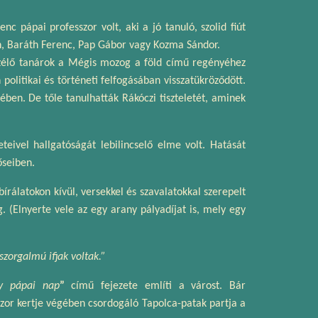
 pápai professzor volt, aki a jó tanuló, szolid fiút
án, Baráth Ferenc, Pap Gábor vagy Kozma Sándor.
eszélő tanárok a Mégis mozog a föld című regényéhez
olitikai és történeti felfogásában visszatükröződött.
en. De tőle tanulhatták Rákóczi tiszteletét, aminek
eteivel hallgatóságát lebilincselő elme volt. Hatását
őseiben.
rálatokon kívül, versekkel és szavalatokkal szerepelt
. (Elnyerte vele az egy arany pályadíjat is, mely egy
szorgalmú ifjak voltak.”
y pápai nap
”
című fejezete említi a várost. Bár
sszor kertje végében csordogáló Tapolca-patak partja a