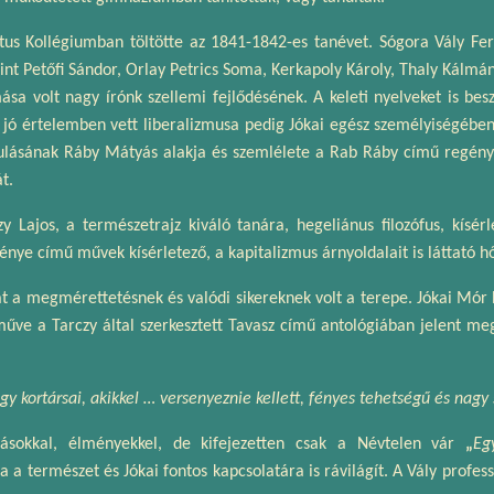
us Kollégiumban töltötte az 1841-1842-es tanévet. Sógora Vály Ferenc
int Petőfi Sándor, Orlay Petrics Soma, Kerkapoly Károly, Thaly Kálm
mása volt nagy írónk szellemi fejlődésének. A keleti nyelveket is b
 jó értelemben vett liberalizmusa pedig Jókai egész személyiségében p
sulásának Ráby Mátyás alakja és szemlélete a Rab Ráby című regényéb
t.
 Lajos, a természetrajz kiváló tanára, hegeliánus filozófus, kísérl
énye című művek kísérletező, a kapitalizmus árnyoldalait is láttató h
t a megmérettetésnek és valódi sikereknek volt a terepe. Jókai Mór bí
űve a Tarczy által szerkesztett Tavasz című antológiában jelent meg
gy kortársai, akikkel … versenyeznie kellett, fényes tehetségű és nagy 
ásokkal, élményekkel, de kifejezetten csak a Névtelen vár
„
Eg
a a természet és Jókai fontos kapcsolatára is rávilágít. A Vály profe