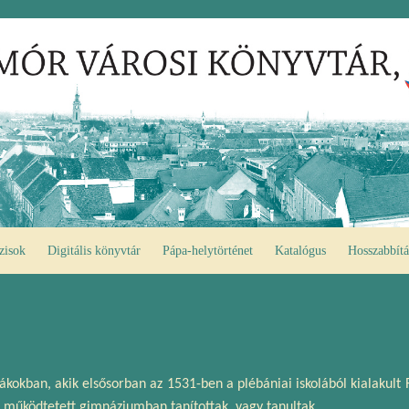
zisok
Digitális könyvtár
Pápa-helytörténet
Katalógus
Hosszabbítá
ákokban, akik elsősorban az 1531-ben a plébániai iskolából kialakult
l működtetett gimnáziumban tanítottak, vagy tanultak.