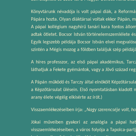
Könyvtárunk névadója is volt pápai diák, a Reformát
Pápára hozta. Olyan diáktársai voltak ekkor Pápán, m
A pápai kollégium nagyhírű tanári kara fontos állo
adtak ötletet. Bocsor István történelemszemlélete és
Egyik legszebb példája Bocsor István elvei megvaló
szintén a Mégis mozog a földben találjuk szép példájá
A híres professzor, az első pápai akadémikus, Tarczy
láthatjuk a Fekete gyémántok, vagy a Jövő század reg
A Pápán működő és Tarczy által elnökölt Képzőtársula
a Képzőtársulat ülésein. Első nyomtatásban kiadott m
arany élete végéig elkísérte az írót.)
Visszaemlékezéseiben írja:
„Nagy szerencséje volt, ho
Jókai műveiben gyakori az analógia a pápai hat
visszaemlékezéseiben, a város folyója a Tapolca-partj