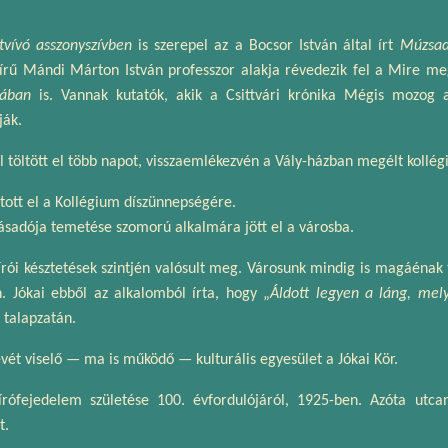
tvívó asszonyszívben
is szerepel az a Bocsor István által írt
Múzsad
hírű Mándi Márton István professzor alakja révedezik fel a Mire m
tában
is. Vannak kutatók, akik a Csittvári krónika Mégis mozog a
ják.
 töltött el több napot, visszaemlékezvén a Vály-házban megélt kollég
tott el a Kollégium díszünnepségére.
llásadója temetése szomorú alkalmára jött el a városba.
írói késztetések szintjén valósult meg. Városunk mindig is magáénak 
. Jókai ebből az alkalomból írta, hogy „
Áldott legyen a láng, mely
 talapzatán.
vét viselő — ma is működő — kulturális egyesület a Jókai Kör.
ófejedelem születése 100. évfordulójáról, 1925-ben. Azóta utcan
t.