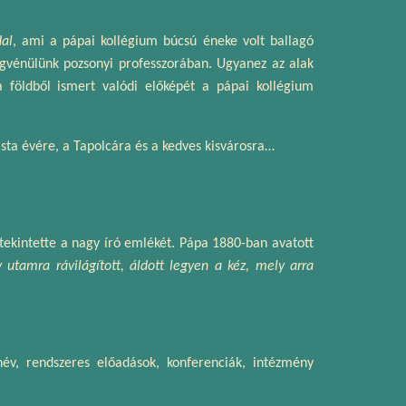
al
, ami a pápai kollégium búcsú éneke volt ballagó
egvénülünk pozsonyi professzorában. Ugyanez az alak
 földből ismert valódi előképét a pápai kollégium
ista évére, a Tapolcára és a kedves kisvárosra…
tekintette a nagy író emlékét. Pápa 1880-ban avatott
 utamra rávilágított, áldott legyen a kéz, mely arra
év, rendszeres előadások, konferenciák, intézmény