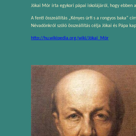
Jókai Mór írta egykori pápai iskolájáról, hogy ebben
A fenti összeállítás „Kényes úrfi s a rongyos baka” c
Névadónkról szóló összeállítás célja Jókai és Pápa ka
http://hu.wikipedia.org/wiki/Jókai_Mór