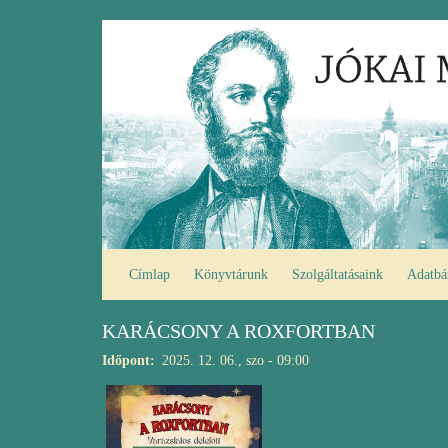
Ugrás
Fő
a
navigáció
tartalomra
Címlap
Könyvtárunk
Szolgáltatásaink
Adatbá
KARÁCSONY A ROXFORTBAN
Időpont
2025. 12. 06., szo - 09:00