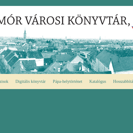
zisok
Digitális könyvtár
Pápa-helytörténet
Katalógus
Hosszabbítá