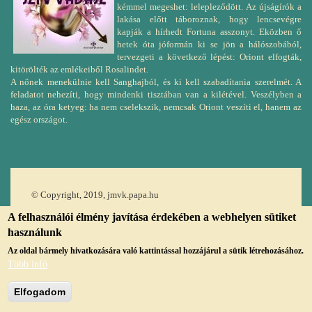
kémmel megeshet: lelepleződött. Az újságírók a
lakása előtt táboroznak, hogy lencsevégre
kapják a hírhedt Fortuna asszonyt. Eközben ő
hetek óta jóformán ki se jön a hálószobából,
tervezgeti a következő lépést: Oriont elfogták,
kitörölték az emlékeiből Rosalindet.
A nőnek menekülnie kell Sanghajból, és ki kell szabadítania szerelmét. A
feladatot nehezíti, hogy mindenki tisztában van a kilétével. Veszélyben a
haza, az óra ketyeg: ha nem cselekszik, nemcsak Oriont veszíti el, hanem az
egész országot.
© Copyright, 2019, jmvk.papa.hu
A felhasználói élmény javítása érdekében a webhelyen sütiket
használunk
Az oldal bármely hivatkozására való kattintással hozzájárul a sütik létrehozásához.
Több infó
Elfogadom