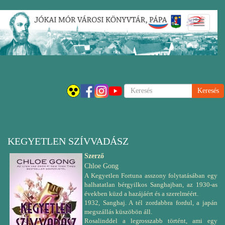
Ugrás
Navigáci
a
átkapcsol
tartalomra
Keresés
KEGYETLEN SZÍVVADÁSZ
Szerző
Chloe Gong
A Kegyetlen Fortuna asszony folytatásában egy
halhatatlan bérgyilkos Sanghajban, az 1930-as
években küzd a hazájáért és a szerelméért.
1932, Sanghaj. A tél zordabbra fordul, a japán
megszállás küszöbön áll.
Rosalinddel a legrosszabb történt, ami egy