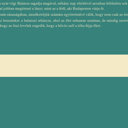
a nyár végi Balaton ragadja magával, néhány nap elteltével azonban feltűnően sok i
l jobban megértené a lányt, mint az a férfi, aki Budapesten várja őt.
ás társaságában, mindkettőjük számára egyértelművé válik, hogy nem csak az étel és
isz bennünket a balatoni sétányra, ahol az élet sohasem unalmas, de mindig szeret
ogy az őszi levelek engedik, hogy a hűvös szél a tóba fújja őket.