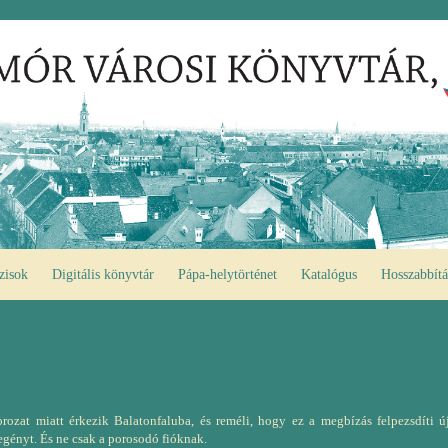
zisok
Digitális könyvtár
Pápa-helytörténet
Katalógus
Hosszabbítá
rozat miatt érkezik Balatonfaluba, és reméli, hogy ez a megbízás felpezsdíti újs
egényt. És ne csak a porosodó fióknak.