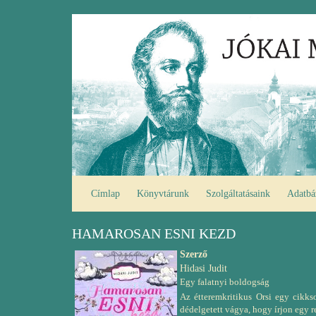
Ugrás
Fő
a
navigáció
tartalomra
Címlap
Könyvtárunk
Szolgáltatásaink
Adatbá
HAMAROSAN ESNI KEZD
Szerző
Hidasi Judit
Egy falatnyi boldogság
Az étteremkritikus Orsi egy cikkso
dédelgetett vágya, hogy írjon egy r