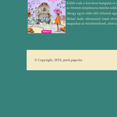
Előbb csak a kisvárosi hangulat és 
az étterem tulajdonosa mintha sokka
Ahogy egyre több időt töltenek egym
Hidasi Judit sikerszerző ismét elv
magunkat az érzelmeinknek, mint ah
© Copyright, 2019, jmvk.papa.hu