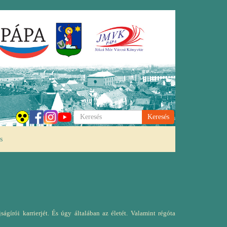
Keresés
s
ágírói karrierjét. És úgy általában az életét. Valamint régóta