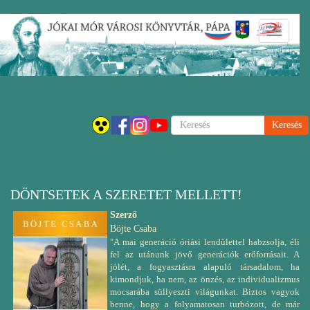
Ugrás
Navigáci
a
átkapcsol
tartalomra
Keresés
DÖNTSETEK A SZERETET MELLETT!
Szerző
Böjte Csaba
"A mai generáció óriási lendülettel habzsolja, éli
fel az utánunk jövő generációk erőforrásait. A
jólét, a fogyasztásra alapuló társadalom, ha
kimondjuk, ha nem, az önzés, az individualizmus
mocsarába süllyeszti világunkat. Biztos vagyok
benne, hogy a folyamatosan turbózott, de már