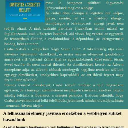
most is betegesen túlfűtött fogyasztási
igényeinknek meglesz a böjtje.
Az ember éhes, szomjas a végtelen jóra, szépre,
igazra, szentre, és ezt a mardosó éhséget,
szomjúságot a bálványozott anyagi javak nem
tudják oltani. A ránk szakadó parttalan éjszakában semmi mással ne
foglalkozzunk, csak a Szeretet Istenével, aki vissza fog vezetni az egyszerű,
de fenntartható élethez, a családunkhoz, a népünkhöz, az istengyermeki
boldog, békés élethez."
Csaba testvér e könyvében Nagy Szent Teréz: A tökéletesség útja című
művének fejezeteiről elmélkedik, és osztja meg az olvasóval gondolatait,
amelyeket a II. Vatikáni Zsinat által az egyházdoktorok közé emelt, ötszáz
évvel ezelőtt élt szent szavai ihlettek. Az elmélkedések keretét az Ádvent
ünnepköre adja: az ádventi időszak mindegyik napjához rendelve találunk
egy-egy elmélkedést, amelyekhez kapcsolódik az azt ihlető fejezet nagy
Szent Teréz művéből.
Számos témáról olvashatjuk Csaba testvér tanítását a tőle megszokott
egyszerű, de a lényeget szemléletesen megragadó szavaival, amelyek mögött
mindig feltűnik a főparancs, a szeretet parancsa. Biztosra vehetjük, hogy
Csaba testvér mondatai lelki feltöltődést jelentenek minden olvasója számára
- nemcsak Ádvent idején.
A felhasználói élmény javítása érdekében a webhelyen sütiket
használunk
Az oldal bármely hivatkozására való kattintással hozzájárul a sütik létrehozásához.