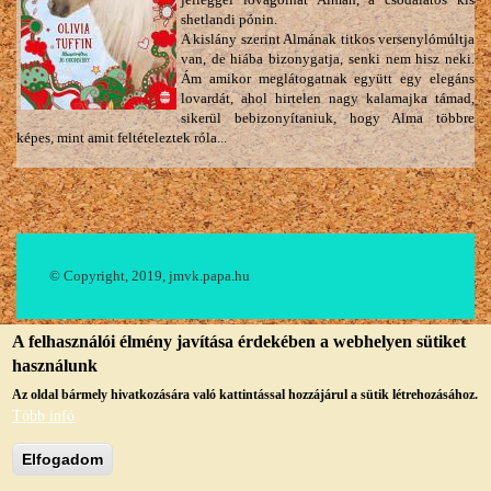
shetlandi pónin.
A kislány szerint Almának titkos versenylómúltja
van, de hiába bizonygatja, senki nem hisz neki.
Ám amikor meglátogatnak együtt egy elegáns
lovardát, ahol hirtelen nagy kalamajka támad,
sikerül bebizonyítaniuk, hogy Alma többre
képes, mint amit feltételeztek róla...
© Copyright, 2019, jmvk.papa.hu
A felhasználói élmény javítása érdekében a webhelyen sütiket
használunk
Az oldal bármely hivatkozására való kattintással hozzájárul a sütik létrehozásához.
Több infó
Elfogadom