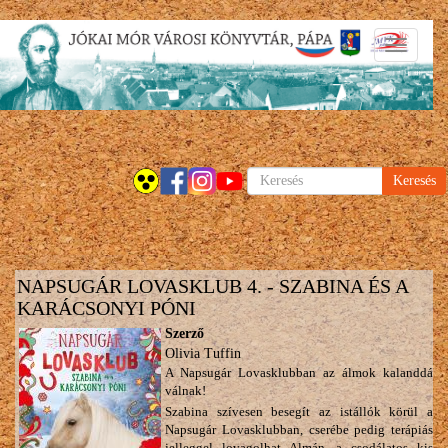
Ugrás
Navigáci
a
átkapcsol
tartalomra
Keresés
NAPSUGÁR LOVASKLUB 4. - SZABINA ÉS A
KARÁCSONYI PÓNI
Szerző
Olivia Tuffin
A Napsugár Lovasklubban az álmok kalanddá
válnak!
Szabina szívesen besegít az istállók körül a
Napsugár Lovasklubban, cserébe pedig terápiás
jelleggel lovagolhat Almán, a csodálatos kis