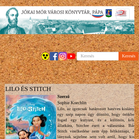
Ugrás
Navigáci
a
átkapcsol
tartalomra
Keresés
LILO ÉS STITCH
Szerző
Sophie Koechlin
Lilo, az igencsak határozott hatéves kislány
egy szép napon úgy döntött, hogy örökbe
fogad egy kutyust, és a különös, kék
állatkára, Stitchre esett a választása. Bár
Stitch viselkedése nem épp hétköznapi, a
lánynak sejtelme sem volt arról, hogy kis