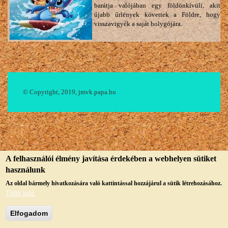
barátja valójában egy földönkívüli, akit
újabb űrlények követtek a Földre, hogy
visszavigyék a saját bolygójára.
© Copyright, 2019, jmvk.papa.hu
A felhasználói élmény javítása érdekében a webhelyen sütiket
használunk
Az oldal bármely hivatkozására való kattintással hozzájárul a sütik létrehozásához.
Több infó
Elfogadom