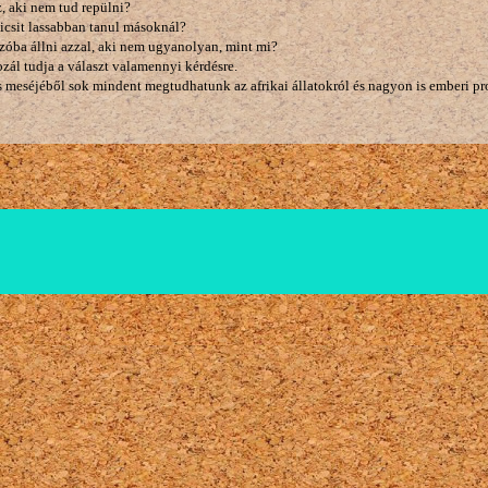
 aki nem tud repülni?
kicsit lassabban tanul másoknál?
óba állni azzal, aki nem ugyanolyan, mint mi?
zál tudja a választ valamennyi kérdésre.
s meséjéből sok mindent megtudhatunk az afrikai állatokról és nagyon is emberi pr