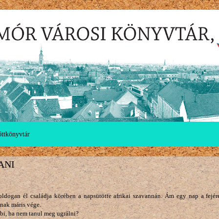
őttkönyvtár
ANI
oldogan él családja körében a napsütötte afrikai szavannán. Ám egy nap a fejér
nak máris vége.
bi, ha nem tanul meg ugrálni?