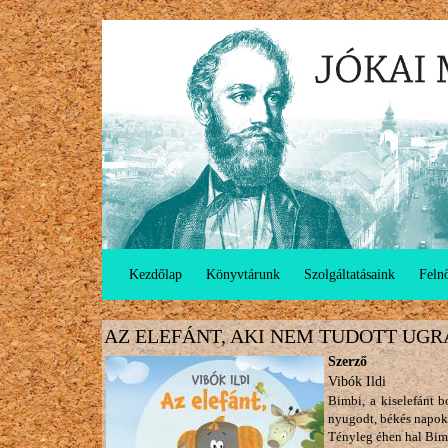
Ugrás
Gyermekkönyvtár
a
tartalomra
Kezdőlap
Könyvtárunk
Szolgáltatásaink
Feln
AZ ELEFÁNT, AKI NEM TUDOTT UGR
Szerző
Vibók Ildi
Bimbi, a kiselefánt b
nyugodt, békés napok
Tényleg éhen hal Bim