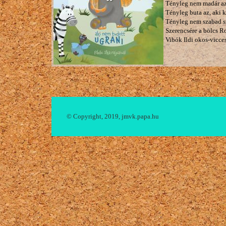
Tényleg nem madár az,
Tényleg buta az, aki 
Tényleg nem szabad sz
Szerencsére a bölcs Ro
Vibók Ildi okos-vicce
© Copyright, 2019, jmvk.papa.hu