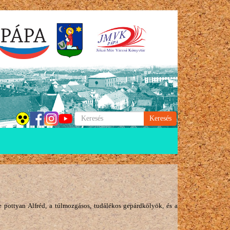
Keresés
e pottyan Alfréd, a túlmozgásos, tudálékos gepárdkölyök, és a