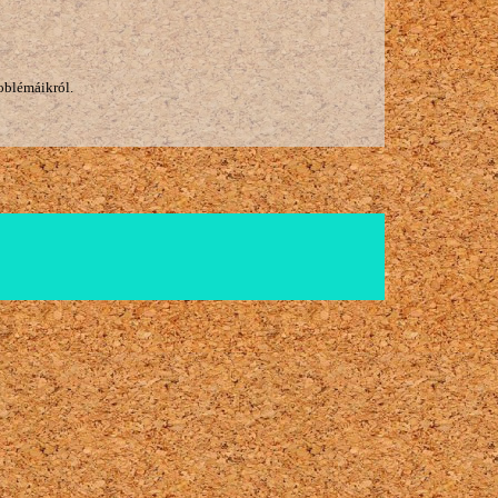
oblémáikról.