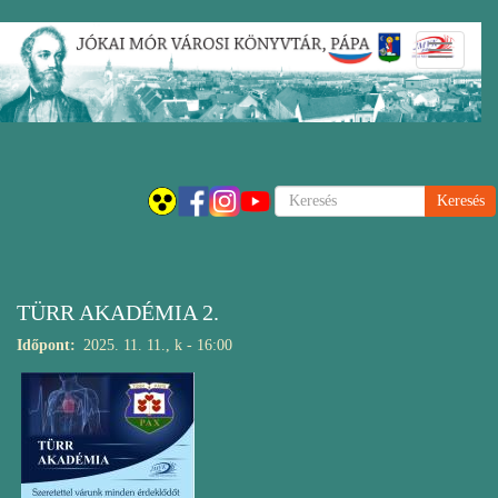
Ugrás
Navigáci
a
átkapcsol
tartalomra
Keresés
TÜRR AKADÉMIA 2.
Időpont
2025. 11. 11., k - 16:00