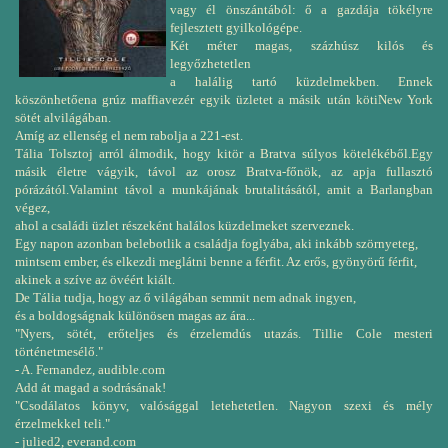
vagy él önszántából: ő a gazdája tökélyre
fejlesztett gyilkológépe.
Két méter magas, százhúsz kilós és
legyőzhetetlen
a halálig tartó küzdelmekben. Ennek
köszönhetőena grúz maffiavezér egyik üzletet a másik után kötiNew York
sötét alvilágában.
Amíg az ellenség el nem rabolja a 221-est.
Tália Tolsztoj arról álmodik, hogy kitör a Bratva súlyos kötelékéből.Egy
másik életre vágyik, távol az orosz Bratva-főnök, az apja fullasztó
pórázától.Valamint távol a munkájának brutalitásától, amit a Barlangban
végez,
ahol a családi üzlet részeként halálos küzdelmeket szerveznek.
Egy napon azonban belebotlik a családja foglyába, aki inkább szörnyeteg,
mintsem ember, és elkezdi meglátni benne a férfit. Az erős, gyönyörű férfit,
akinek a szíve az övéért kiált.
De Tália tudja, hogy az ő világában semmit nem adnak ingyen,
és a boldogságnak különösen magas az ára...
"Nyers, sötét, erőteljes és érzelemdús utazás. Tillie Cole mesteri
történetmesélő."
- A. Fernandez, audible.com
Add át magad a sodrásának!
"Csodálatos könyv, valósággal letehetetlen. Nagyon szexi és mély
érzelmekkel teli."
- julied2, everand.com