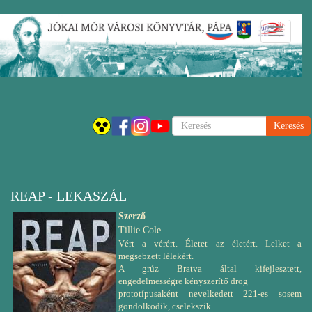
Ugrás
Navigáci
a
átkapcsol
tartalomra
Keresés
REAP - LEKASZÁL
Szerző
Tillie Cole
Vért a vérért. Életet az életért. Lelket a
megsebzett lélekért.
A grúz Bratva által kifejlesztett,
engedelmességre kényszerítő drog
prototípusaként nevelkedett 221-es sosem
gondolkodik, cselekszik