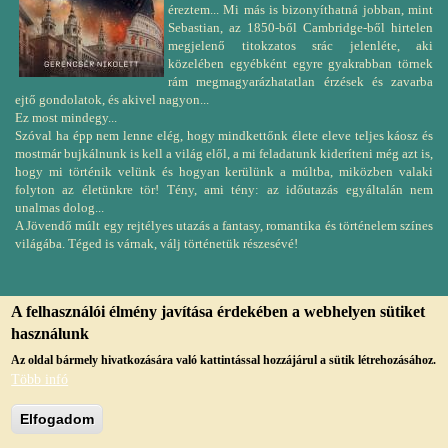
éreztem... Mi más is bizonyíthatná jobban, mint
Sebastian, az 1850-ből Cambridge-ből hirtelen
megjelenő titokzatos srác jelenléte, aki
közelében egyébként egyre gyakrabban törnek
rám megmagyarázhatatlan érzések és zavarba
ejtő gondolatok, és akivel nagyon...
Ez most mindegy...
Szóval ha épp nem lenne elég, hogy mindkettőnk élete eleve teljes káosz és
mostmár bujkálnunk is kell a világ elől, a mi feladatunk kideríteni még azt is,
hogy mi történik velünk és hogyan kerülünk a múltba, miközben valaki
folyton az életünkre tör! Tény, ami tény: az időutazás egyáltalán nem
unalmas dolog...
A Jövendő múlt egy rejtélyes utazás a fantasy, romantika és történelem színes
világába. Téged is várnak, válj történetük részesévé!
A felhasználói élmény javítása érdekében a webhelyen sütiket
használunk
© Copyright, 2019, jmvk.papa.hu
Az oldal bármely hivatkozására való kattintással hozzájárul a sütik létrehozásához.
Több infó
Elfogadom