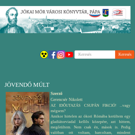
Ugrás
Navigáci
a
átkapcsol
tartalomra
Keresés
JÖVENDŐ MÚLT
Szerző
Gerencsér Nikolett
AZ IDŐUTAZÁS CSUPÁN FIKCIÓ! ...vagy
mégsem?
Amikor hirtelen az ókori Rómába kerültem egy
gladiátorviadal kellős közepére, azt hittem,
megőrültem. Nem csak én, mások is. Pedig
valóban ott voltam, harcoltam, mindent