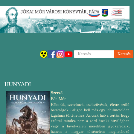
Ugrás
Navigáci
a
átkapcsol
tartalomra
Keresés
HUNYADI
Szerző
Bán Mór
Háborúk, szerelmek, cselszövések, életre szóló
barátságok - aligha kell más egy lebilincselően
izgalmas történethez. Az csak hab a tortán, hogy
ezúttal mindez nem a zord északi hitvilágban
vagy a távol-keleti mesékben gyökeredzik,
hanem a magyar történelem meghatározó