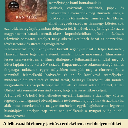
személyisége körül bontakozik ki.
Királyok, császárok, szultánok, pápák és
hadvezérek elevenednek meg Hunyadi János, a
törökverő hős történetében, amelyet Bán Mór az
elmúlt negyedszázadban tizennégy kötetes, sok
ezer oldalas regényfolyamban dolgozott fel. E művek alapján forgatták azt a
magyar-német-kanadai-osztrák-olasz koprodukcióban készült, tízrészes
televíziós sorozatot, amelyet nagy sikerrel vetítenek hazai és nemzetközi
tévécsatornák és streamingszolgáltatók.
A tévésorozat forgatókönyvéből készült regényváltozat a teljes történetet,
Hunyadi János legendás életének minden fontos mozzanatát filmszerűen
feszes szerkesztésben, a filmes dialógusok felhasználásával idézi meg. A
kötet lapjain életre kel a XV. századi Kárpát-medence soknemzetiségű, színes
forgataga, miközben egyre mélyebben ismerjük meg a címszereplőt, a
semmiből felemelkedő hadvezért és az őt körülvevő személyeket,
mindenekelőtt szerelmét és méltó társát, Szilágyi Erzsébetet, aki minden
megpróbáltatás közepette férje mellett áll, valamint ádáz ellenfelét, Cillei
Ulrikot, aki semmitől sem riad vissza, hogy elérhesse titkos céljait.
A Hunyadi - A holló felemelkedése egyaránt izgalmas a tizennégy kötetes
regényeposz megannyi olvasójának, a tévésorozat rajongóinak és azoknak is,
akik most ismerkednek a magyar történelem egyik leghősiesebb, legszebb
históriájával, amelyre nap mint nap emlékezik a nyugati világ a déli
harangszóval.
A felhasználói élmény javítása érdekében a webhelyen sütiket