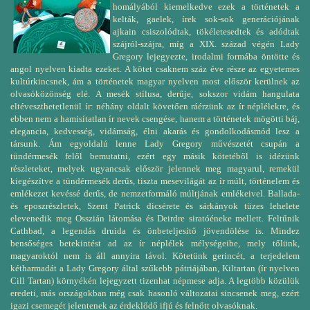
homályából kiemelkedve ezek a történetek a
kelták, gaelek, írek sok-sok generációjának
ajkain csiszolódtak, tökéletesedtek és adódtak
szájról-szájra, míg a XIX. század végén Lady
Gregory lejegyezte, irodalmi formába öntötte és
angol nyelven kiadta ezeket. A kötet csaknem száz éve része az egyetemes
kultúrkincsnek, ám a történetek magyar nyelven most először kerülnek az
olvasóközönség elé. A mesék stílusa, derűje, sokszor vidám hangulata
eltéveszthetetlenül ír: néhány oldalt követően ráérzünk az ír néplélekre, és
ebben nem a hamisítatlan ír nevek csengése, hanem a történetek mögötti báj,
elegancia, kedvesség, vidámság, élni akarás és gondolkodásmód lesz a
társunk. Ám egyoldalú lenne Lady Gregory művészetét csupán a
tündérmesék felől bemutatni, ezért egy másik kötetéből is idézünk
részleteket, melyek ugyancsak először jelennek meg magyarul, remekül
kiegészítve a tündérmesék derűs, tiszta mesevilágát az ír múlt, történelem és
emlékezet kevéssé derűs, de nemzetformáló múltjának emlékeivel. Ballada-
és eposzrészletek, Szent Patrick dicsérete és sárkányok tüzes lehelete
elevenedik meg Osszián látomása és Deirdre siratóéneke mellett. Feltűnik
Cathbad, a legendás druida és önbeteljesítő jövendölése is. Mindez
bensőséges betekintést ad az ír néplélek mélységeibe, mely tőlünk,
magyaroktól nem is áll annyira távol. Kötetünk gerincét, a terjedelem
kétharmadát a Lady Gregory által szűkebb pátriájában, Kiltartan (ír nyelven
Cill Tartan) környékén lejegyzett tizenhat népmese adja. A legtöbb közülük
eredeti, más országokban még csak hasonló változatai sincsenek meg, ezért
igazi csemegét jelentenek az érdeklődő ifjú és felnőtt olvasóknak.