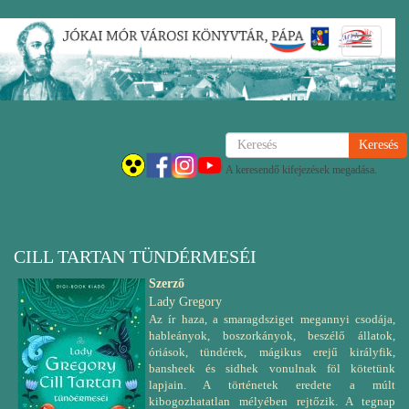
Ugrás
Navigáci
a
átkapcsol
tartalomra
Keresés
A keresendő kifejezések megadása.
CILL TARTAN TÜNDÉRMESÉI
Szerző
Lady Gregory
Az ír haza, a smaragdsziget megannyi csodája,
hableányok, boszorkányok, beszélő állatok,
óriások, tündérek, mágikus erejű királyfik,
bansheek és sidhek vonulnak föl kötetünk
lapjain. A történetek eredete a múlt
kibogozhatatlan mélyében rejtőzik. A tegnap